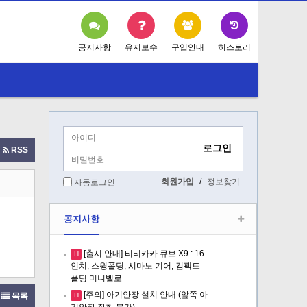
공지사항
유지보수
구입안내
히스토리
RSS
회원가입
/
정보찾기
자동로그인
공지사항
[출시 안내] 티티카카 큐브 X9 : 16
H
인치, 스윙폴딩, 시마노 기어, 컴팩트
폴딩 미니벨로
[주의] 아기안장 설치 안내 (앞쪽 아
H
목록
기안장 장착 불가)