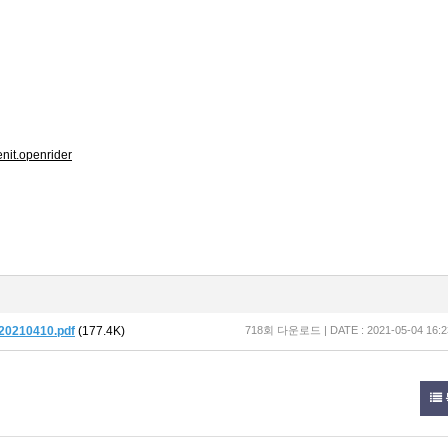
enit.openrider
10410.pdf
(177.4K)
718회 다운로드 | DATE : 2021-05-04 16:2