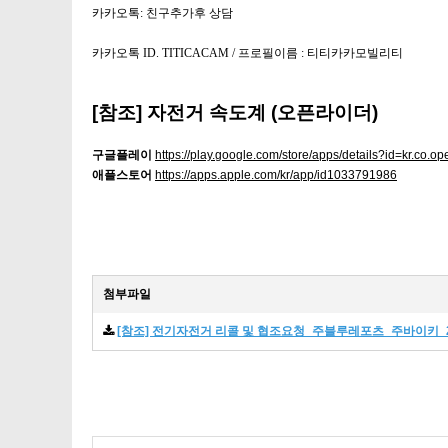
카카오톡: 친구추가후 상담
카카오톡 ID.
TITICACAM / 프로필이름 : 티티카카모빌리티
[참조]
자전거 속도계 (오픈라이더)
구글플레이
https://play.google.com/store/apps/details?id=kr.co.op
애플스토어
https://apps.apple.com/kr/app/id1033791986
첨부파일
[참조] 전기자전거 리콜 및 협조요청_주블루레포츠_주바이키_202