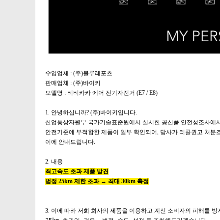
수입업체
: (
주
)
블루레포츠
판매업체
: (
주
)
바이키
모델명
:
티티카카 에어 전기자전거 (E7 / E8)
1. 안녕하십니까
? (
주
)
바이키입니다
.
산업통상자원부 국가기술표준원에서 실시한 공산품 안전성조사에
안전기준에 부적합한 제품이 일부 확인되어
,
당사가 리콜권고 처분
이에 안내드립니다.
2. 내용
최고속도 초과 제품 발견
법정
25km
제한 초과 → 최대
30km
측정
3. 이에 따라 저희 회사의 제품을 이용하고 계신 소비자의 피해를 