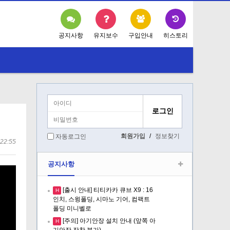
공지사항
유지보수
구입안내
히스토리
회원가입
/
정보찾기
자동로그인
22:55
공지사항
[출시 안내] 티티카카 큐브 X9 : 16
H
인치, 스윙폴딩, 시마노 기어, 컴팩트
폴딩 미니벨로
[주의] 아기안장 설치 안내 (앞쪽 아
H
기안장 장착 불가)