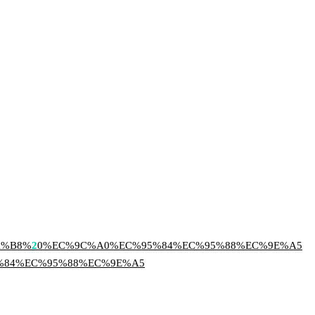
A%B8%
2
0%EC%9C%A0%EC%95%84%EC%95%88%EC%9E%A5
%84%EC%95%88%EC%9E%A5