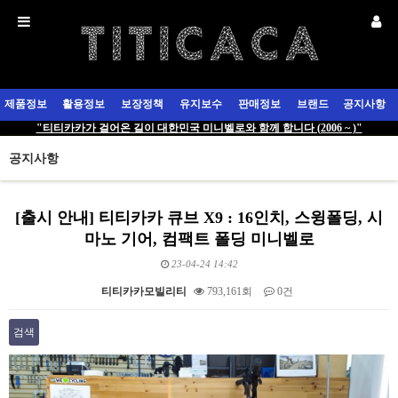
제품정보
활용정보
보장정책
유지보수
판매정보
브랜드
공지사항
"티티카카가 걸어온 길이 대한민국 미니벨로와 함께 합니다 (2006 ~ )"
공지사항
[출시 안내] 티티카카 큐브 X9 : 16인치, 스윙폴딩, 시
마노 기어, 컴팩트 폴딩 미니벨로
23-04-24 14:42
티티카카모빌리티
793,161회
0건
검색
본문